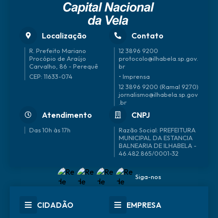
Localização
Contato
R. Prefeito Mariano
12 3896 9200
Procópio de Araújo
protocolo@ilhabela.sp.gov.
Carvalho, 86 - Perequê
br
CEP: 11633-074
• Imprensa
12 3896 9200 (Ramal 9270)
jornalismo@ilhabela.sp.gov
.br
Atendimento
CNPJ
Das 10h às 17h
46.482.865/0001-32
Siga-nos
CIDADÃO
EMPRESA