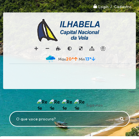
Login / Cadastro
20°
13°
Siga-nos
O que voce procura?