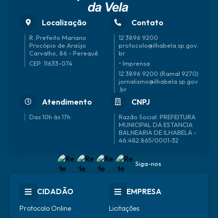
Localização
Contato
R. Prefeito Mariano
12 3896 9200
Procópio de Araújo
protocolo@ilhabela.sp.gov.
Carvalho, 86 - Perequê
br
CEP: 11633-074
• Imprensa
12 3896 9200 (Ramal 9270)
jornalismo@ilhabela.sp.gov
.br
Atendimento
CNPJ
Das 10h às 17h
46.482.865/0001-32
Siga-nos
CIDADÃO
EMPRESA
Protocolo Online
Licitações