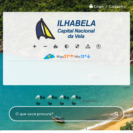
Login / Cadastro
31°
13°
Siga-nos
O que voce procura?