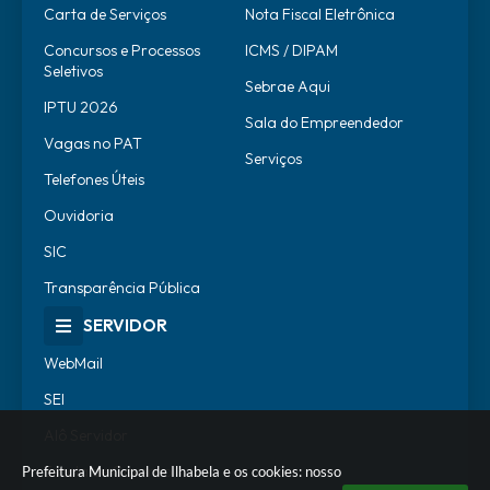
Carta de Serviços
Nota Fiscal Eletrônica
Concursos e Processos
ICMS / DIPAM
Seletivos
Sebrae Aqui
IPTU 2026
Sala do Empreendedor
Vagas no PAT
Serviços
Telefones Úteis
Ouvidoria
SIC
Transparência Pública
SERVIDOR
WebMail
SEI
Alô Servidor
Escola de Governo
Prefeitura Municipal de Ilhabela e os cookies: nosso