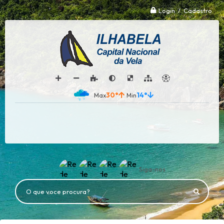
Login / Cadastro
30°
14°
Siga-nos
O que voce procura?