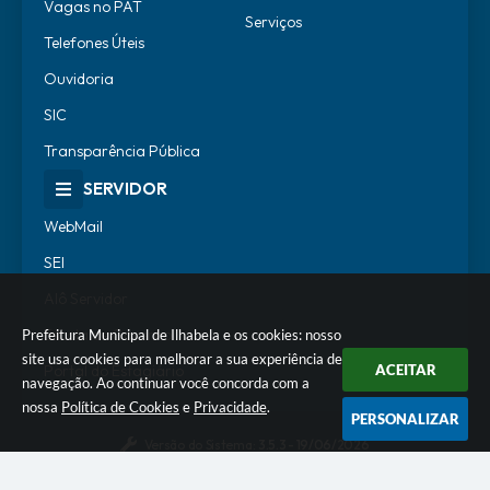
Vagas no PAT
Serviços
Telefones Úteis
Ouvidoria
SIC
Transparência Pública
SERVIDOR
WebMail
SEI
Alô Servidor
Escola de Governo
Prefeitura Municipal de Ilhabela e os cookies: nosso
site usa cookies para melhorar a sua experiência de
Portal do Estagiário
ACEITAR
navegação. Ao continuar você concorda com a
nossa
Política de Cookies
e
Privacidade
.
PERSONALIZAR
Versão do Sistema:
3.5.3 - 19/06/2026
Portal atualizado em:
07/08/2026 12:32
Dados Abertos