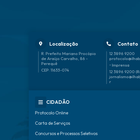
Localização
Contato
R. Prefeito Mariano Procópio
12 3896 9200
de Araújo Carvalho, 86 -
protocolo@ilhab
Perequê
• Imprensa
CEP: 11633-074
12 3896 9200 (R
jornalismo@ilha
r
CIDADÃO
Protocolo Online
Carta de Serviços
Concursos e Processos Seletivos