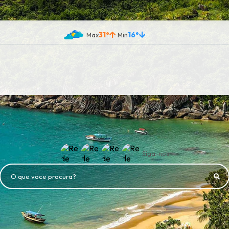
31°
16°
Siga-nos
O que voce procura?