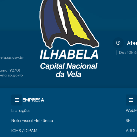
Ate
Das 10h à
ela.sp.gov.br
amal 9270)
bela.sp.gov.b
EMPRESA
Licitações
WebM
Nota Fiscal Eletrônica
SEI
ICMS / DIPAM
Alô S