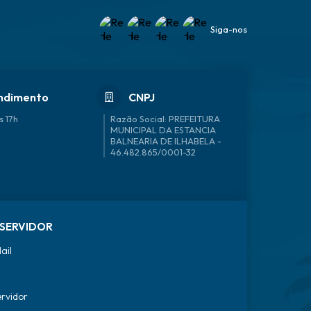
Siga-nos
ndimento
CNPJ
s 17h
46.482.865/0001-32
SERVIDOR
ail
ervidor