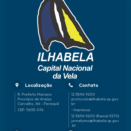
Localização
Contato
R. Prefeito Mariano
12 3896 9200
Procópio de Araújo
protocolo@ilhabela.sp.gov.
Carvalho, 86 - Perequê
br
CEP: 11633-074
• Imprensa
12 3896 9200 (Ramal 9270)
jornalismo@ilhabela.sp.gov
.br