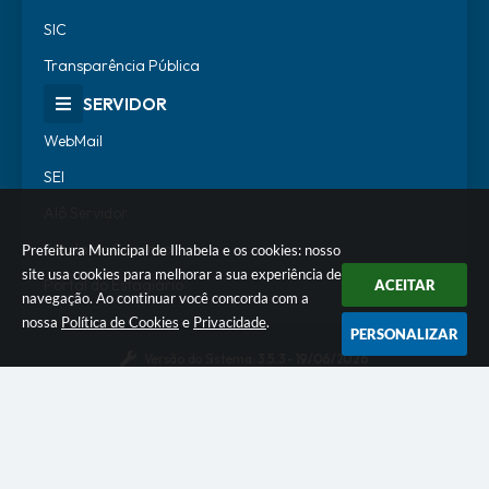
SIC
Transparência Pública
SERVIDOR
WebMail
SEI
Alô Servidor
Escola de Governo
Prefeitura Municipal de Ilhabela e os cookies: nosso
site usa cookies para melhorar a sua experiência de
Portal do Estagiário
ACEITAR
navegação. Ao continuar você concorda com a
nossa
Política de Cookies
e
Privacidade
.
PERSONALIZAR
Versão do Sistema:
3.5.3 - 19/06/2026
Portal atualizado em:
05/08/2026 18:15
Dados Abertos
© Copyright Instar - 2006-2026. Todos os direitos
reservados -
Instar Tecnologia