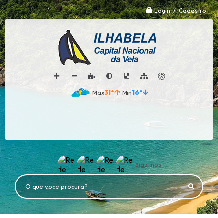
Login / Cadastro
31°
16°
Siga-nos
O que voce procura?