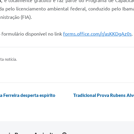
l
, é totalmente gratuito e faz parte do Programa de Capacita
da pelo licenciamento ambiental federal, conduzido pelo Ibama
nistração (FIA).
 formulário disponível no link
forms.office.com/r/asKKDgAz0s
.
ta notícia.
va Ferreira desperta espírito
Tradicional Prova Rubens Alv