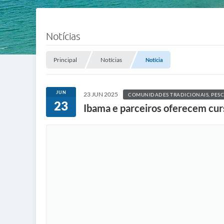
Notícias
Principal
Notícias
Notícia
JUN
23 JUN 2025
COMUNIDADES TRADICIONAIS, PESC
23
Ibama e parceiros oferecem curs