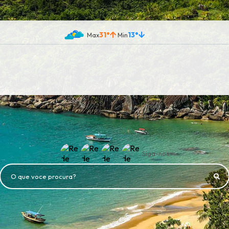
31°
13°
Siga-nos
O que voce procura?