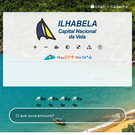
Login / Cadastro
31°
16°
Siga-nos
O que voce procura?