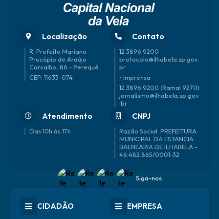
Localização
Contato
R. Prefeito Mariano
12 3896 9200
Procópio de Araújo
protocolo@ilhabela.sp.gov.
Carvalho, 86 - Perequê
br
CEP: 11633-074
• Imprensa
12 3896 9200 (Ramal 9270)
jornalismo@ilhabela.sp.gov
.br
Atendimento
CNPJ
Das 10h às 17h
46.482.865/0001-32
Siga-nos
CIDADÃO
EMPRESA