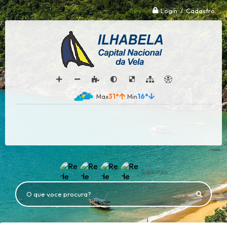
Login / Cadastro
31°
16°
Siga-nos
O que voce procura?