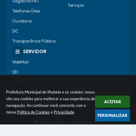
Vagas no PAT
Serviços
Telefones Úteis
Ouvidoria
SIC
Transparência Pública
SERVIDOR
WebMail
SEI
Alô Servidor
Escola de Governo
Prefeitura Municipal de Ilhabela e os cookies: nosso
site usa cookies para melhorar a sua experiência de
Portal do Estagiário
ACEITAR
navegação. Ao continuar você concorda com a
nossa
Política de Cookies
e
Privacidade
.
PERSONALIZAR
Versão do Sistema:
3.5.3 - 19/06/2026
Portal atualizado em:
05/08/2026 18:15
Dados Abertos