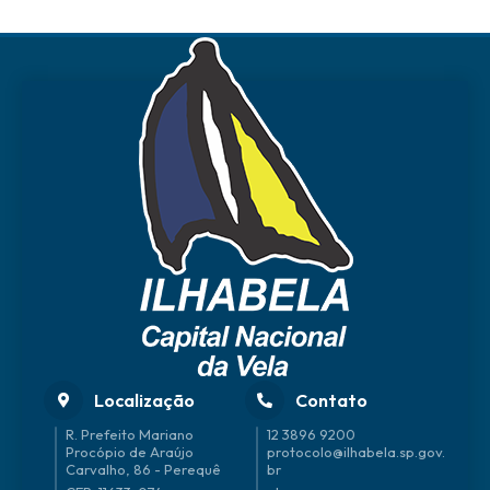
Localização
Contato
R. Prefeito Mariano
12 3896 9200
Procópio de Araújo
protocolo@ilhabela.sp.gov.
Carvalho, 86 - Perequê
br