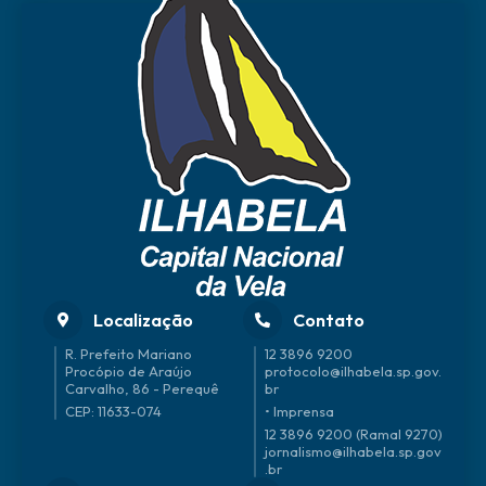
Localização
Contato
R. Prefeito Mariano
12 3896 9200
Procópio de Araújo
protocolo@ilhabela.sp.gov.
Carvalho, 86 - Perequê
br
CEP: 11633-074
• Imprensa
12 3896 9200 (Ramal 9270)
jornalismo@ilhabela.sp.gov
.br