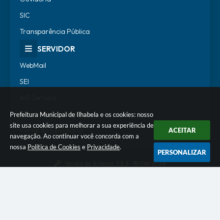
SIC
Transparência Pública
SERVIDOR
WebMail
SEI
Alô Servidor
Escola de Governo
Prefeitura Municipal de Ilhabela e os cookies: nosso
site usa cookies para melhorar a sua experiência de
Portal do Estagiário
ACEITAR
navegação. Ao continuar você concorda com a
nossa
Política de Cookies
e
Privacidade
.
PERSONALIZAR
Versão do Sistema:
3.5.3 - 19/06/2026
Portal atualizado em:
07/08/2026 18:07
Dados Abertos
© Copyright Instar - 2006-2026. Todos os direitos
reservados -
Instar Tecnologia