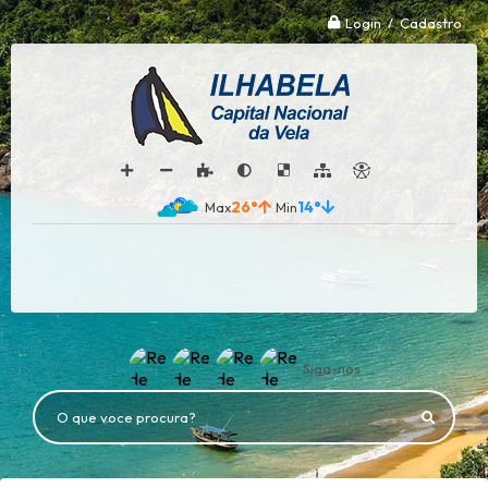
Login / Cadastro
26°
14°
Siga-nos
O que voce procura?