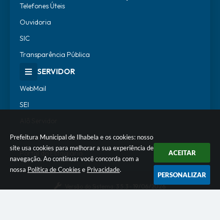
Telefones Úteis
Ouvidoria
SIC
Transparência Pública
SERVIDOR
WebMail
SEI
Alô Servidor
Escola de Governo
Prefeitura Municipal de Ilhabela e os cookies: nosso
site usa cookies para melhorar a sua experiência de
Portal do Estagiário
ACEITAR
navegação. Ao continuar você concorda com a
nossa
Política de Cookies
e
Privacidade
.
PERSONALIZAR
Versão do Sistema:
3.5.3 - 19/06/2026
Portal atualizado em:
07/08/2026 18:07
Dados Abertos