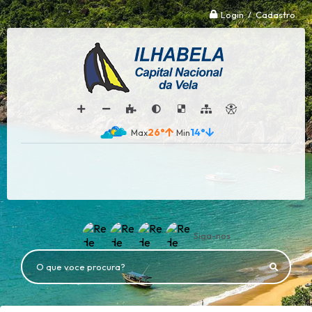
Login / Cadastro
26°
14°
Siga-nos
O que voce procura?