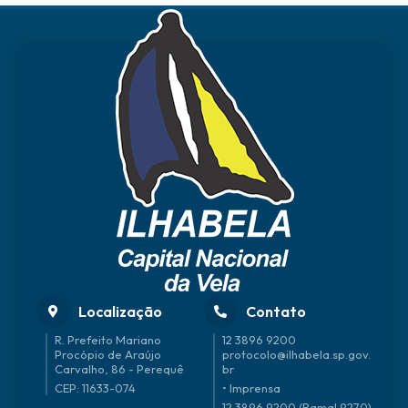
Localização
Contato
R. Prefeito Mariano
12 3896 9200
Procópio de Araújo
protocolo@ilhabela.sp.gov.
Carvalho, 86 - Perequê
br
CEP: 11633-074
• Imprensa
12 3896 9200 (Ramal 9270)