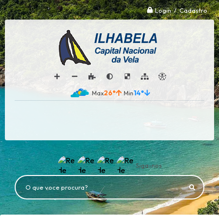
Login / Cadastro
26°
14°
Siga-nos
O que voce procura?