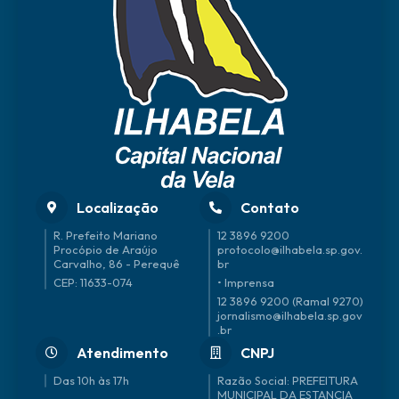
Localização
Contato
R. Prefeito Mariano
12 3896 9200
Procópio de Araújo
protocolo@ilhabela.sp.gov.
Carvalho, 86 - Perequê
br
CEP: 11633-074
• Imprensa
12 3896 9200 (Ramal 9270)
jornalismo@ilhabela.sp.gov
.br
Atendimento
CNPJ
Das 10h às 17h