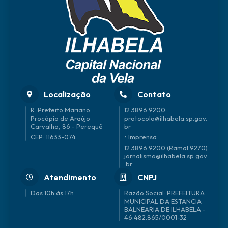
Localização
Contato
R. Prefeito Mariano
12 3896 9200
Procópio de Araújo
protocolo@ilhabela.sp.gov.
Carvalho, 86 - Perequê
br
CEP: 11633-074
• Imprensa
12 3896 9200 (Ramal 9270)
jornalismo@ilhabela.sp.gov
.br
Atendimento
CNPJ
Das 10h às 17h
46.482.865/0001-32