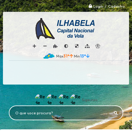
Login / Cadastro
31°
13°
Siga-nos
O que voce procura?