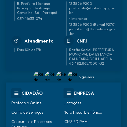
R. Prefeito Mariano
12 3896 9200
Procópio de Araújo
protocolo@ilhabela.sp.gov.
Carvalho, 86 - Perequê
br
CEP: 11633-074
• Imprensa
12 3896 9200 (Ramal 9270)
jornalismo@ilhabela.sp.gov
.br
Atendimento
CNPJ
Das 10h às 17h
46.482.865/0001-32
Siga-nos
CIDADÃO
EMPRESA
Protocolo Online
Licitações
Carta de Serviços
Nota Fiscal Eletrônica
Concursos e Processos
ICMS / DIPAM
Seletivos