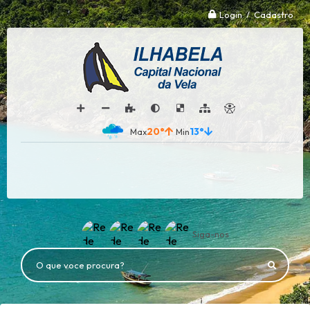
Login / Cadastro
20°
13°
Siga-nos
O que voce procura?