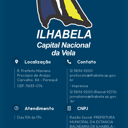
Localização
Contato
R. Prefeito Mariano
12 3896 9200
Procópio de Araújo
protocolo@ilhabela.sp.gov.
Carvalho, 86 - Perequê
br
CEP: 11633-074
• Imprensa
12 3896 9200 (Ramal 9270)
jornalismo@ilhabela.sp.gov
.br
Atendimento
CNPJ
Das 10h às 17h