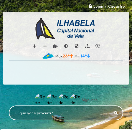
Login / Cadastro
26°
14°
Siga-nos
O que voce procura?