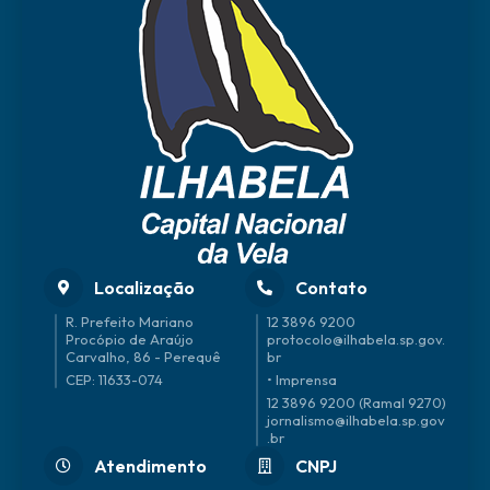
Localização
Contato
R. Prefeito Mariano
12 3896 9200
Procópio de Araújo
protocolo@ilhabela.sp.gov.
Carvalho, 86 - Perequê
br
CEP: 11633-074
• Imprensa
12 3896 9200 (Ramal 9270)
jornalismo@ilhabela.sp.gov
.br
Atendimento
CNPJ