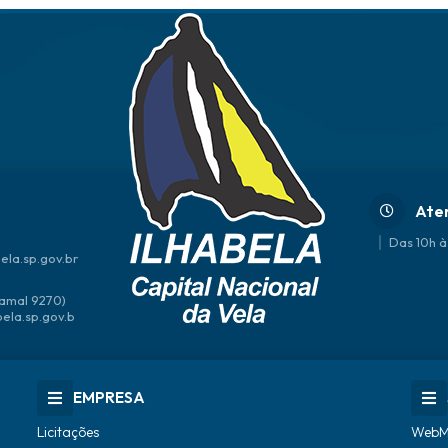
Ate
Das 10h à
ela.sp.gov.br
amal 9270)
bela.sp.gov.b
EMPRESA
Licitações
WebM