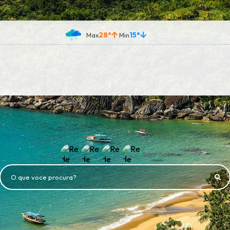
28°
15°
Siga-nos
O que voce procura?