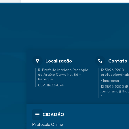
Localização
Contato
R. Prefeito Mariano Procópio
12 3896 9200
de Araújo Carvalho, 86 -
protocolo@ilhab
Perequê
• Imprensa
CEP: 11633-074
12 3896 9200 (R
jornalismo@ilha
r
CIDADÃO
Protocolo Online