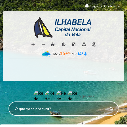
Login / Cadastro
30°
14°
Siga-nos
O que voce procura?