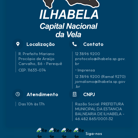
Localização
Contato
R. Prefeito Mariano
12 3896 9200
Procópio de Araújo
protocolo@ilhabela.sp.gov.
Carvalho, 86 - Perequê
br
CEP: 11633-074
• Imprensa
12 3896 9200 (Ramal 9270)
jornalismo@ilhabela.sp.gov
.br
Atendimento
CNPJ
Das 10h às 17h
46.482.865/0001-32
Siga-nos