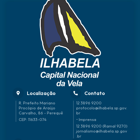
Localização
Contato
R. Prefeito Mariano
12 3896 9200
Procópio de Araújo
protocolo@ilhabela.sp.gov.
Carvalho, 86 - Perequê
br
CEP: 11633-074
• Imprensa
12 3896 9200 (Ramal 9270)
jornalismo@ilhabela.sp.gov
.br