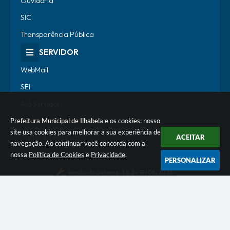
Ouvidoria
SIC
Transparência Pública
SERVIDOR
WebMail
SEI
Alô Servidor
Escola de Governo
Prefeitura Municipal de Ilhabela e os cookies: nosso
site usa cookies para melhorar a sua experiência de
Portal do Estagiário
ACEITAR
navegação. Ao continuar você concorda com a
nossa
Política de Cookies
e
Privacidade
.
PERSONALIZAR
Versão do Sistema:
3.5.3 - 19/06/2026
Portal atualizado em:
07/08/2026 18:07
Dados Abertos
© Copyright Instar - 2006-2026. Todos os direitos
reservados -
Instar Tecnologia