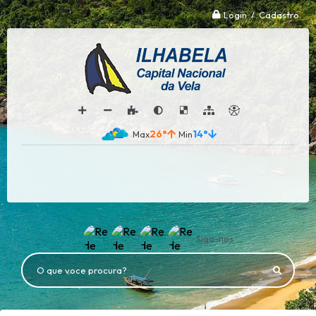
Login / Cadastro
26°
14°
Siga-nos
O que voce procura?