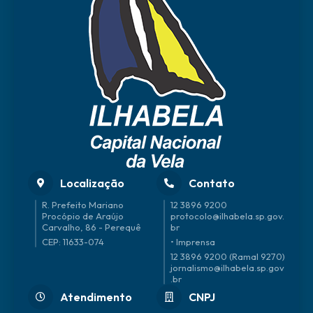
Localização
Contato
R. Prefeito Mariano
12 3896 9200
Procópio de Araújo
protocolo@ilhabela.sp.gov.
Carvalho, 86 - Perequê
br
CEP: 11633-074
• Imprensa
12 3896 9200 (Ramal 9270)
jornalismo@ilhabela.sp.gov
.br
Atendimento
CNPJ