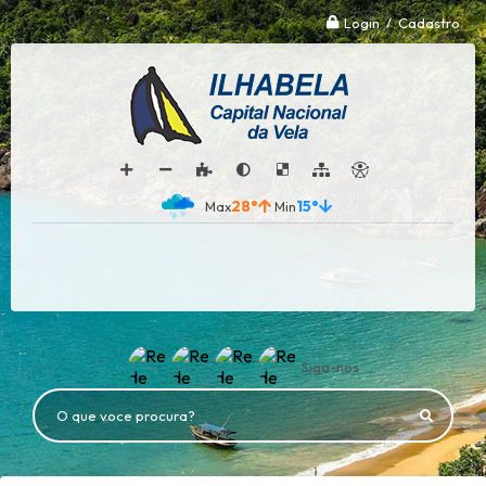
Login / Cadastro
28°
15°
Siga-nos
O que voce procura?