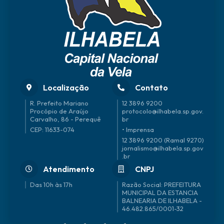
Localização
Contato
R. Prefeito Mariano
12 3896 9200
Procópio de Araújo
protocolo@ilhabela.sp.gov.
Carvalho, 86 - Perequê
br
CEP: 11633-074
• Imprensa
12 3896 9200 (Ramal 9270)
jornalismo@ilhabela.sp.gov
.br
Atendimento
CNPJ
Das 10h às 17h
46.482.865/0001-32