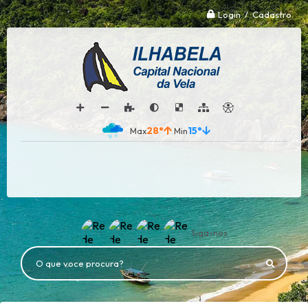
Login / Cadastro
28°
15°
Siga-nos
O que voce procura?