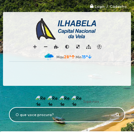
Login / Cadastro
28°
15°
Siga-nos
O que voce procura?