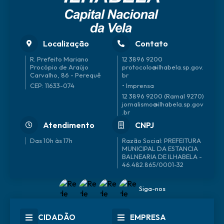
Localização
Contato
R. Prefeito Mariano
12 3896 9200
Procópio de Araújo
protocolo@ilhabela.sp.gov.
Carvalho, 86 - Perequê
br
CEP: 11633-074
• Imprensa
12 3896 9200 (Ramal 9270)
jornalismo@ilhabela.sp.gov
.br
Atendimento
CNPJ
Das 10h às 17h
46.482.865/0001-32
Siga-nos
CIDADÃO
EMPRESA