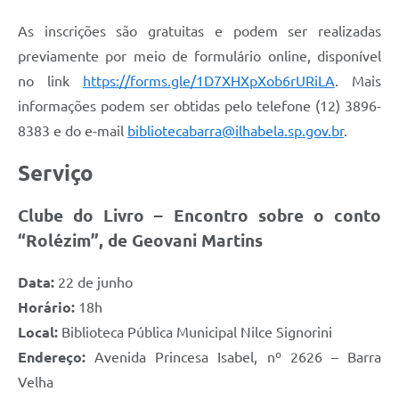
As inscrições são gratuitas e podem ser realizadas
previamente por meio de formulário online, disponível
no link
https://forms.gle/1D7XHXpXob6rURiLA
. Mais
informações podem ser obtidas pelo telefone (12) 3896-
8383 e do e-mail
bibliotecabarra@ilhabela.sp.gov.br
.
Serviço
Clube do Livro – Encontro sobre o conto
“Rolézim”, de Geovani Martins
Data:
22 de junho
Horário:
18h
Local:
Biblioteca Pública Municipal Nilce Signorini
Endereço:
Avenida Princesa Isabel, nº 2626 – Barra
Velha