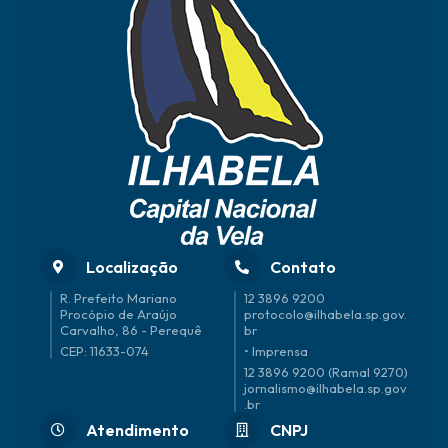
Localização
Contato
R. Prefeito Mariano
12 3896 9200
Procópio de Araújo
protocolo@ilhabela.sp.gov.
Carvalho, 86 - Perequê
br
CEP: 11633-074
• Imprensa
12 3896 9200 (Ramal 9270)
jornalismo@ilhabela.sp.gov
.br
Atendimento
CNPJ