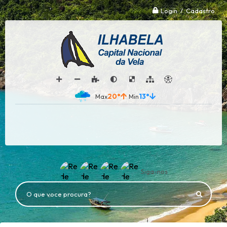
Login / Cadastro
20°
13°
Siga-nos
O que voce procura?