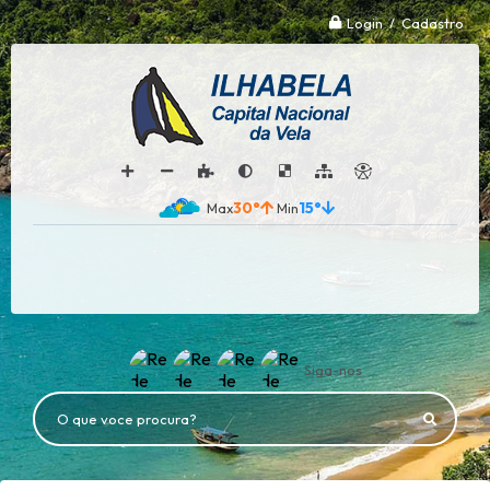
Login / Cadastro
30°
15°
Siga-nos
O que voce procura?