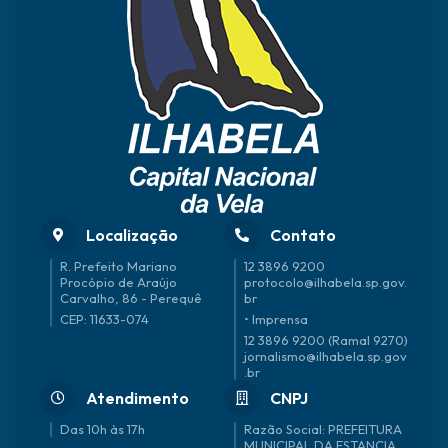
Localização
Contato
R. Prefeito Mariano
12 3896 9200
Procópio de Araújo
protocolo@ilhabela.sp.gov.
Carvalho, 86 - Perequê
br
CEP: 11633-074
• Imprensa
12 3896 9200 (Ramal 9270)
jornalismo@ilhabela.sp.gov
.br
Atendimento
CNPJ
Das 10h às 17h