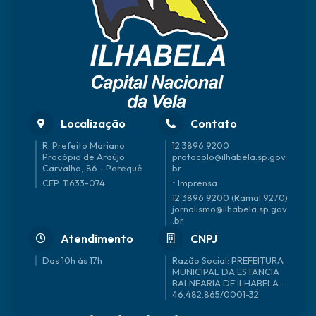
Localização
Contato
R. Prefeito Mariano
12 3896 9200
Procópio de Araújo
protocolo@ilhabela.sp.gov.
Carvalho, 86 - Perequê
br
CEP: 11633-074
• Imprensa
12 3896 9200 (Ramal 9270)
jornalismo@ilhabela.sp.gov
.br
Atendimento
CNPJ
Das 10h às 17h
46.482.865/0001-32