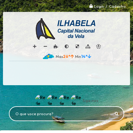
Login / Cadastro
26°
14°
Siga-nos
O que voce procura?