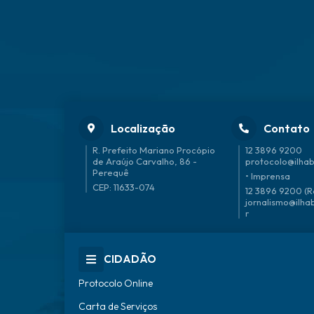
Localização
Contato
R. Prefeito Mariano Procópio
12 3896 9200
de Araújo Carvalho, 86 -
protocolo@ilhab
Perequê
• Imprensa
CEP: 11633-074
12 3896 9200 (R
jornalismo@ilha
r
CIDADÃO
Protocolo Online
Carta de Serviços