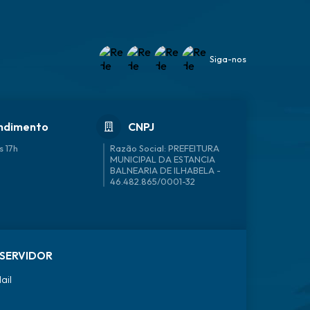
Siga-nos
ndimento
CNPJ
s 17h
46.482.865/0001-32
SERVIDOR
ail