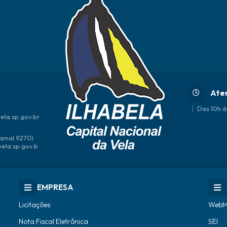
Ate
Das 10h à
ela.sp.gov.br
amal 9270)
bela.sp.gov.b
EMPRESA
Licitações
WebM
Nota Fiscal Eletrônica
SEI