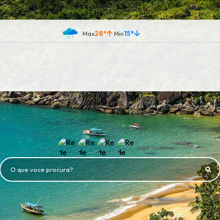
28°
15°
Siga-nos
O que voce procura?