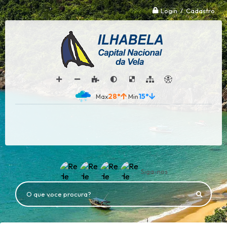
Login / Cadastro
28°
15°
Siga-nos
O que voce procura?