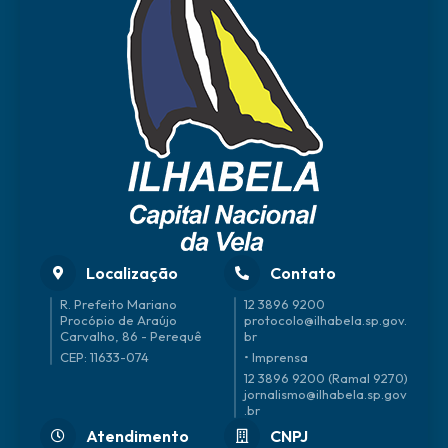
Localização
Contato
R. Prefeito Mariano
12 3896 9200
Procópio de Araújo
protocolo@ilhabela.sp.gov.
Carvalho, 86 - Perequê
br
CEP: 11633-074
• Imprensa
12 3896 9200 (Ramal 9270)
jornalismo@ilhabela.sp.gov
.br
Atendimento
CNPJ