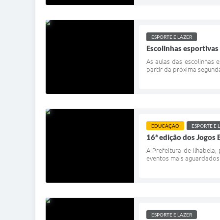
ESPORTE E LAZER
Escolinhas esportivas
As aulas das escolinhas e
partir da próxima segunda-
EDUCAÇÃO
ESPORTE E 
16ª edição dos Jogos 
A Prefeitura de Ilhabela,
eventos mais aguardados d
ESPORTE E LAZER