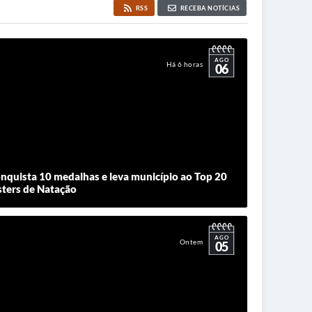
RSS
RECEBA NOTÍCIAS
AGO
Há 6 horas
06
onquista 10 medalhas e leva município ao Top 20
sters de Natação
AGO
Ontem
05