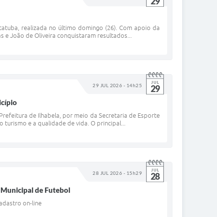
29
atatuba, realizada no último domingo (26). Com apoio da
as e João de Oliveira conquistaram resultados...
JUL
29 JUL 2026 - 14h25
29
icípio
Prefeitura de Ilhabela, por meio da Secretaria de Esporte
 turismo e a qualidade de vida. O principal...
JUL
28 JUL 2026 - 15h29
28
o Municipal de Futebol
cadastro on-line