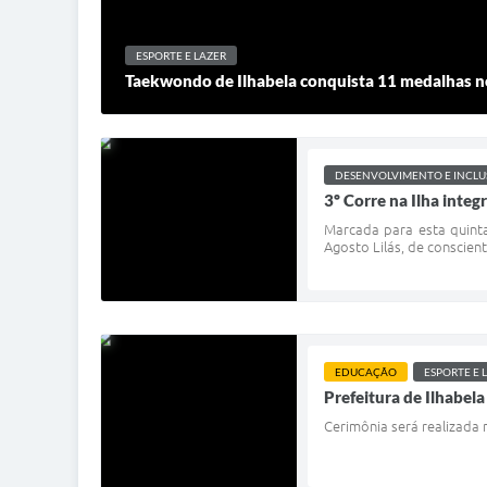
ESPORTE E LAZER
Taekwondo de Ilhabela conquista 11 medalhas no
DESENVOLVIMENTO E INCLU
3º Corre na Ilha integ
Marcada para esta quinta
Agosto Lilás, de conscien
EDUCAÇÃO
ESPORTE E 
Prefeitura de Ilhabel
Cerimônia será realizada 