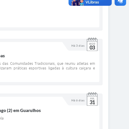
AGO
Há 3 dias
03
oas
s das Comunidades Tradicionais, que reuniu atletas em
zaram práticas esportivas ligadas à cultura caiçara e
JUL
Há 6 dias
31
ngo (2) em Guarulhos
ela