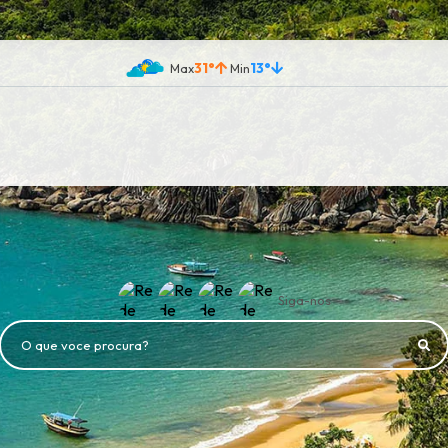
31°
13°
Siga-nos
O que voce procura?