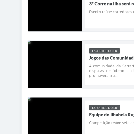
3º Corre na Ilha será 
Evento reúne corredores 
ESPORTE E LAZER
Jogos das Comunidade
A comunidade da Serrari
disputas de futebol e d
promoveram a...
ESPORTE E LAZER
Equipe do Ilhabela R
Competição reúne sete eq