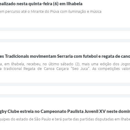
realizado nesta quinta-feira (6) em Ilhabela
em percurso até o Mirante do Piúva com iluminação e música
s Tradicionais movimentam Serraria com futebol e regata de can
a, em Ilhabela, recebeu, no último sábado (2), mais uma edição dos Jogo
a tradicional Regata de Canoa Caiçara "Seo Juca". As competições valori
ugby Clube estreia no Campeonato Paulista Juvenil XV neste domi
uipes do estado de São Paulo e terá parte das partidas disputadas em Ilhab