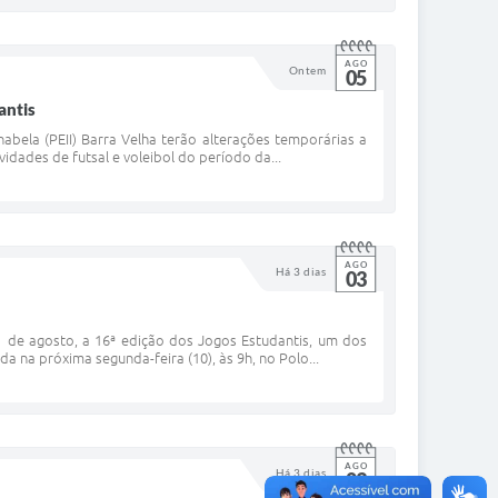
AGO
Ontem
05
antis
habela (PEII) Barra Velha terão alterações temporárias a
idades de futsal e voleibol do período da...
AGO
Há 3 dias
03
 21 de agosto, a 16ª edição dos Jogos Estudantis, um dos
a na próxima segunda-feira (10), às 9h, no Polo...
AGO
Há 3 dias
03