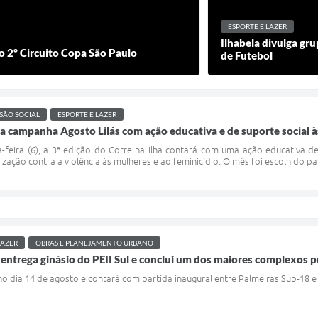
ESPORTE E LAZER
Ilhabela divulga gr
 2º Circuito Copa São Paulo
de Futebol
SÃO SOCIAL
ESPORTE E LAZER
ra campanha Agosto Lilás com ação educativa e de suporte social à
-feira (6), a 3ª edição do Corre na Ilha contará com uma ação educativa 
tização contra a violência às mulheres e ao feminicídio. O mês foi escolhido p
LAZER
OBRAS E PLANEJAMENTO URBANO
a entrega ginásio do PEII Sul e conclui um dos maiores complexos p
no dia 14 de agosto e contará com partida inaugural entre Palmeiras Sub-18 e 