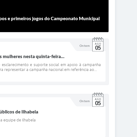
upos e primeiros jogos do Campeonato Municipal
AGO
Ontem
05
s mulheres nesta quinta-feira...
de esclarecimento e suporte social em apoio à campanha
ara representar a campanha nacional em referência ao...
AGO
Ontem
05
úblicos de Ilhabela
a equipe de Ilhabela