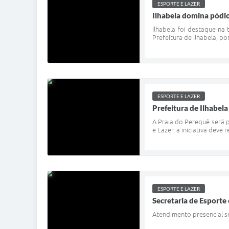
ESPORTE E LAZER
Ilhabela domina pódio
Ilhabela foi destaque na
Prefeitura de Ilhabela, po
ESPORTE E LAZER
Prefeitura de Ilhabel
A Praia do Perequê será p
e Lazer, a iniciativa deve
ESPORTE E LAZER
Secretaria de Esporte
Atendimento presencial ser