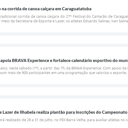
 na corrida de canoa caiçara em Caraguatatuba
 tradicional corrida de canoa caiçara do 27º Festival do Camarão de Caragu
r meio da Secretaria de Esporte e Lazer, os atletas Eduardo Salinas, Ivan Salin
a apoia BRAVA Experience e fortalece calendário esportivo do mun
alco, neste sábado (1º), a partir das 7h, da BRAVA Experience. Com apoio da 
 reunir mais de 900 participantes em uma programação que valoriza o esporte, o
 e Lazer de Ilhabela realiza plantão para inscrições do Campeonat
á realizado de 28 a 31 de julho, no PEII Barra Velha, para auxiliar atletas no 