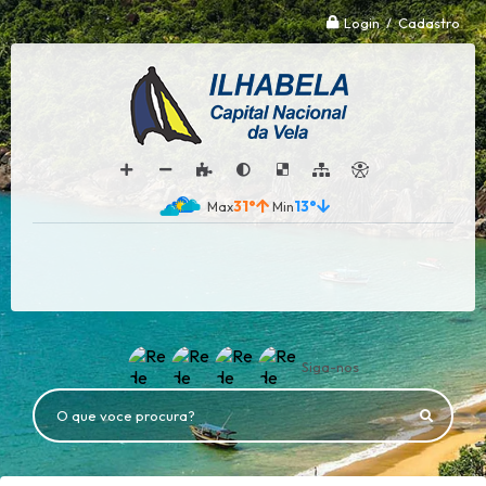
Login / Cadastro
31°
13°
Siga-nos
O que voce procura?