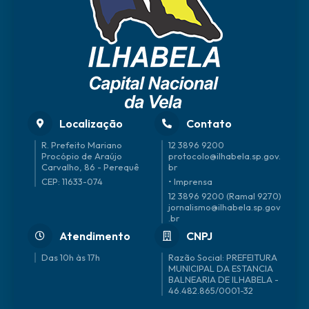
Localização
Contato
R. Prefeito Mariano
12 3896 9200
Procópio de Araújo
protocolo@ilhabela.sp.gov.
Carvalho, 86 - Perequê
br
CEP: 11633-074
• Imprensa
12 3896 9200 (Ramal 9270)
jornalismo@ilhabela.sp.gov
.br
Atendimento
CNPJ
Das 10h às 17h
46.482.865/0001-32