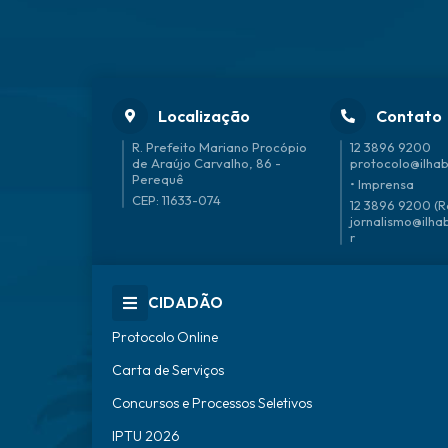
Localização
Contato
R. Prefeito Mariano Procópio
12 3896 9200
de Araújo Carvalho, 86 -
protocolo@ilhab
Perequê
• Imprensa
CEP: 11633-074
12 3896 9200 (R
jornalismo@ilha
r
CIDADÃO
Protocolo Online
Carta de Serviços
Concursos e Processos Seletivos
IPTU 2026