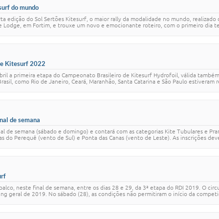
esurf do mundo
ta edição do Sol Sertões Kitesurf, o maior rally da modalidade no mundo, realizado
 Lodge, em Fortim, e trouxe um novo e emocionante roteiro, com o primeiro dia t
de Kitesurf 2022
bril a primeira etapa do Campeonato Brasileiro de Kitesurf Hydrofoil, válida também
rasil, como Rio de Janeiro, Ceará, Maranhão, Santa Catarina e São Paulo estiveram re
inal de semana
inal de semana (sábado e domingo) e contará com as categorias Kite Tubulares e Pr
as do Perequê (vento de Sul) e Ponta das Canas (vento de Leste). As inscrições devem
urf
 palco, neste final de semana, entre os dias 28 e 29, da 3ª etapa do RDI 2019. O ci
ing geral de 2019. No sábado (28), as condições não permitiram o início da competi