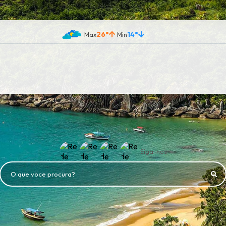
26°
14°
Siga-nos
O que voce procura?