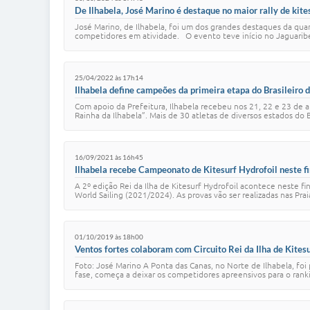
De Ilhabela, José Marino é destaque no maior rally de kit
José Marino, de Ilhabela, foi um dos grandes destaques da quar
competidores em atividade. O evento teve início no Jaguaribe
25/04/2022 às 17h14
Ilhabela define campeões da primeira etapa do Brasileiro 
Com apoio da Prefeitura, Ilhabela recebeu nos 21, 22 e 23 de a
Rainha da Ilhabela”. Mais de 30 atletas de diversos estados do B
16/09/2021 às 16h45
Ilhabela recebe Campeonato de Kitesurf Hydrofoil neste f
A 2º edição Rei da Ilha de Kitesurf Hydrofoil acontece neste f
World Sailing (2021/2024). As provas vão ser realizadas nas Prai
01/10/2019 às 18h00
Ventos fortes colaboram com Circuito Rei da Ilha de Kites
Foto: José Marino A Ponta das Canas, no Norte de Ilhabela, foi
fase, começa a deixar os competidores apreensivos para o rank