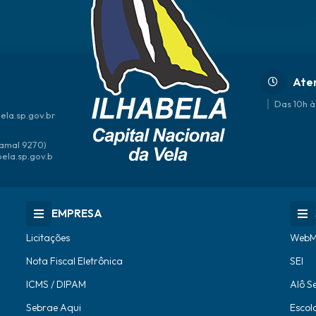
Ate
Das 10h à
ela.sp.gov.br
amal 9270)
bela.sp.gov.b
EMPRESA
Licitações
WebM
Nota Fiscal Eletrônica
SEI
ICMS / DIPAM
Alô S
Sebrae Aqui
Escol