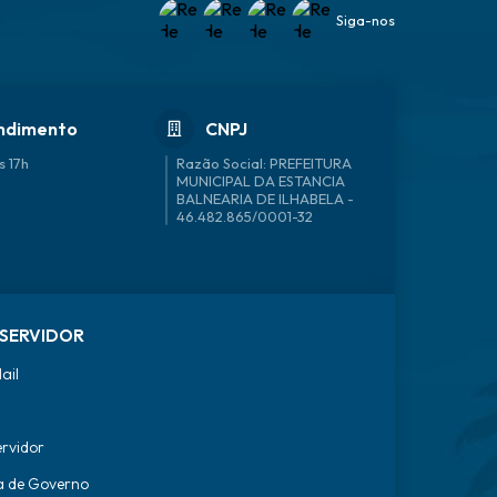
Siga-nos
ndimento
CNPJ
s 17h
46.482.865/0001-32
SERVIDOR
ail
ervidor
a de Governo