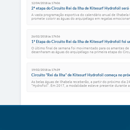
12/04/2018 às 17h06
2ª etapa do Circuito Rei da Ilha de Kitesurf Hydrofoil será
A vasta programação esportiva do calendário anual de Ilhabela 
promete colorir as águas do arquipélago em regatas emocionantes
26/02/2018 às 17h56
1ª Etapa do Circuito Rei da Ilha de Kitesurf Hydrofoil foi
O último final de semana foi movimentado para os amantes de 
desenharam as águas do arquipélago na primeira etapa do Circui
19/02/2018 às 17h39
Circuito “Rei da Ilha” de Kitesurf Hydrofoil começa no pr
As belas águas de Ilhabela receberão, a partir do próximo dia 2
“Hydrofoil”. Em 2017, a modalidade esteve presente durante a C