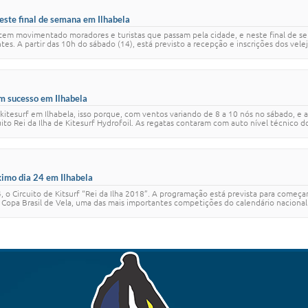
 este final de semana em Ilhabela
tem movimentado moradores e turistas que passam pela cidade, e neste final de sema
. A partir das 10h do sábado (14), está previsto a recepção e inscrições dos veleja
 um sucesso em Ilhabela
kitesurf em Ilhabela, isso porque, com ventos variando de 8 a 10 nós no sábado, 
to Rei da Ilha de Kitesurf Hydrofoil. As regatas contaram com auto nível técnico d
óximo dia 24 em Ilhabela
4, o Circuito de Kitsurf “Rei da Ilha 2018”. A programação está prevista para começa
opa Brasil de Vela, uma das mais importantes competições do calendário nacional da 