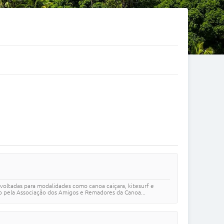
 voltadas para modalidades como canoa caiçara, kitesurf e
do pela Associação dos Amigos e Remadores da Canoa...