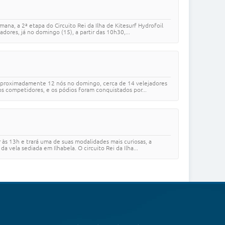
na, a 2ª etapa do Circuito Rei da Ilha de Kitesurf Hydrofoil
dores, já no domingo (15), a partir das 10h30,...
e aproximadamente 12 nós no domingo, cerca de 14 velejadores
os competidores, e os pódios foram conquistados por...
r às 13h e trará uma de suas modalidades mais curiosas, a
vela sediada em Ilhabela. O circuito Rei da Ilha...