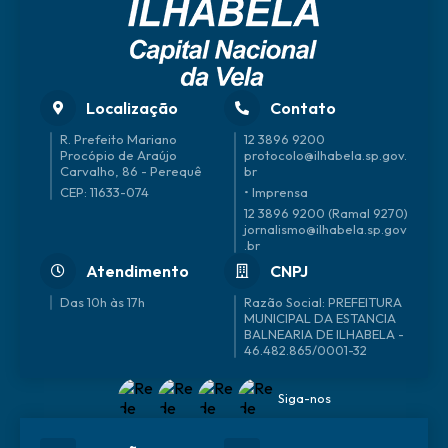
Localização
Contato
R. Prefeito Mariano
12 3896 9200
Procópio de Araújo
protocolo@ilhabela.sp.gov.
Carvalho, 86 - Perequê
br
CEP: 11633-074
• Imprensa
12 3896 9200 (Ramal 9270)
jornalismo@ilhabela.sp.gov
.br
Atendimento
CNPJ
Das 10h às 17h
46.482.865/0001-32
Siga-nos