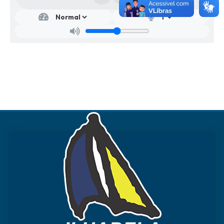
Secr
etar
ia
Mu
nici
pal
de
Cult
ura
Anisi
o
Anto
nio
de
Olive
ira
Filho