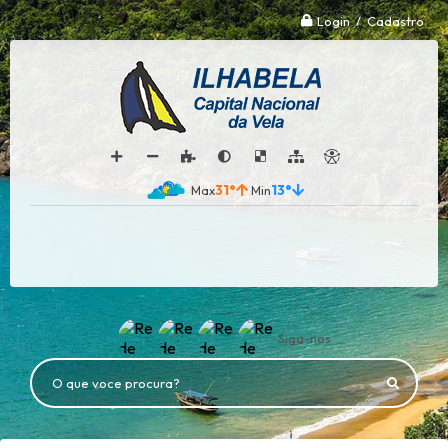
Login / Cadastro
31°
13°
Siga-nos
O que voce procura?