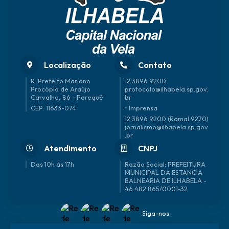
Localização
Contato
R. Prefeito Mariano
12 3896 9200
Procópio de Araújo
protocolo@ilhabela.sp.gov.
Carvalho, 86 - Perequê
br
CEP: 11633-074
• Imprensa
12 3896 9200 (Ramal 9270)
jornalismo@ilhabela.sp.gov
.br
Atendimento
CNPJ
Das 10h às 17h
46.482.865/0001-32
Siga-nos