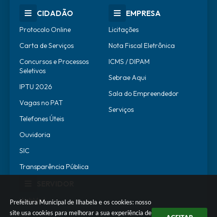
CIDADÃO
EMPRESA
Protocolo Online
Licitações
Carta de Serviços
Nota Fiscal Eletrônica
Concursos e Processos
ICMS / DIPAM
Seletivos
Sebrae Aqui
IPTU 2026
Sala do Empreendedor
Vagas no PAT
Serviços
Telefones Úteis
Ouvidoria
SIC
Transparência Pública
SERVIDOR
WebMail
Prefeitura Municipal de Ilhabela e os cookies: nosso
site usa cookies para melhorar a sua experiência de
SEI