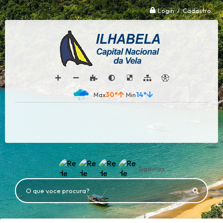
Login / Cadastro
30°
14°
Siga-nos
O que voce procura?