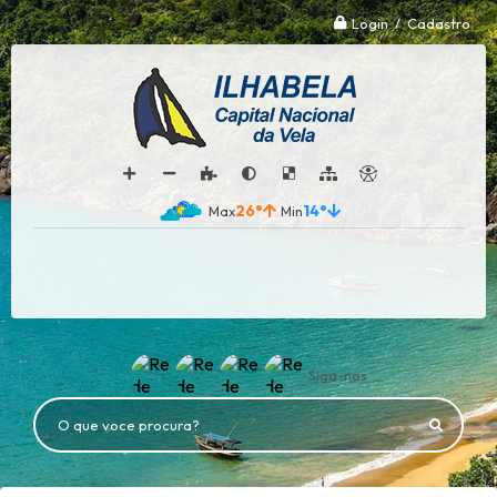
Login / Cadastro
26°
14°
Siga-nos
O que voce procura?