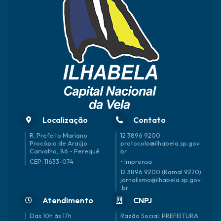
ano
s
Walt
er
Faus
tino
da
Silva
Localização
Contato
R. Prefeito Mariano
12 3896 9200
Procópio de Araújo
protocolo@ilhabela.sp.gov.
Carvalho, 86 - Perequê
br
CEP: 11633-074
• Imprensa
12 3896 9200 (Ramal 9270)
jornalismo@ilhabela.sp.gov
.br
Atendimento
CNPJ
Das 10h às 17h