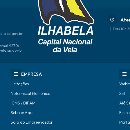
Ate
Das 10h à
ela.sp.gov.br
amal 9270)
bela.sp.gov.b
EMPRESA
Licitações
WebM
Nota Fiscal Eletrônica
SEI
ICMS / DIPAM
Alô S
Sebrae Aqui
Escol
Sala do Empreendedor
Porta