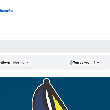
Educação
 MÍDIAS
eitura:
Tom de voz: