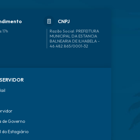
ndimento
CNPJ
s 17h
46.482.865/0001-32
SERVIDOR
ail
ervidor
a de Governo
l do Estagiário