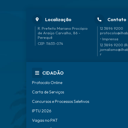
Localização
Contato
R. Prefeito Mariano Procópio
12 3896 9200
de Araújo Carvalho, 86 -
protocolo@ilhab
Perequê
• Imprensa
CEP: 11633-074
12 3896 9200 (R
jornalismo@ilha
r
CIDADÃO
Protocolo Online
Carta de Serviços
Concursos e Processos Seletivos
IPTU 2026
Vagas no PAT