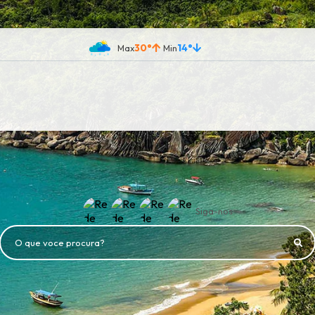
30°
14°
Siga-nos
O que voce procura?