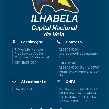
Localização
Contato
R. Prefeito Mariano
12 3896 9200
Procópio de Araújo
protocolo@ilhabela.sp.gov.
Carvalho, 86 - Perequê
br
CEP: 11633-074
• Imprensa
12 3896 9200 (Ramal 9270)
jornalismo@ilhabela.sp.gov
.br
Atendimento
CNPJ
Das 10h às 17h
46.482.865/0001-32