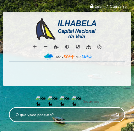
Login / Cadastro
30°
14°
Siga-nos
O que voce procura?