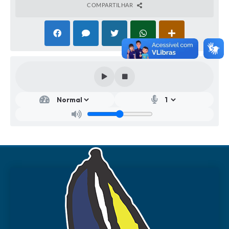
COMPARTILHAR
Secr
etar
ia
Mu
nici
pal
de
Ad
mini
stra
ção
José
Carl
os
Mac
edo