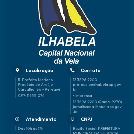
to
Eco
nô
mic
o...
Harr
y
Fing
er
Localização
Contato
R. Prefeito Mariano
12 3896 9200
Procópio de Araújo
protocolo@ilhabela.sp.gov.
Carvalho, 86 - Perequê
br
CEP: 11633-074
• Imprensa
12 3896 9200 (Ramal 9270)
jornalismo@ilhabela.sp.gov
.br
Atendimento
CNPJ
Das 10h às 17h