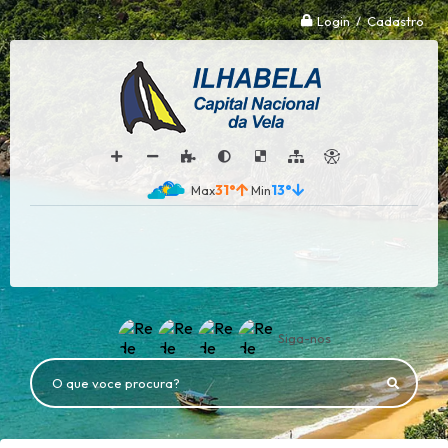
Login / Cadastro
31°
13°
Siga-nos
O que voce procura?