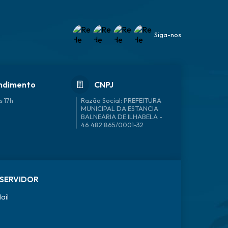
Siga-nos
ndimento
CNPJ
s 17h
46.482.865/0001-32
SERVIDOR
ail