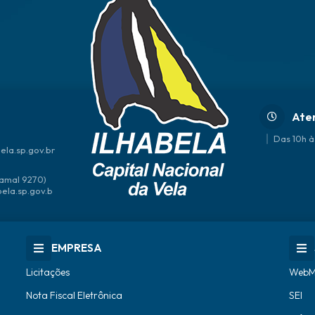
Ate
Das 10h à
ela.sp.gov.br
amal 9270)
bela.sp.gov.b
EMPRESA
Licitações
WebM
Nota Fiscal Eletrônica
SEI