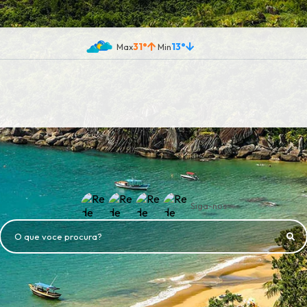
31°
13°
Siga-nos
O que voce procura?