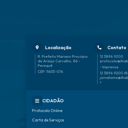
Localização
Contato
R. Prefeito Mariano Procópio
12 3896 9200
de Araújo Carvalho, 86 -
protocolo@ilhab
Perequê
• Imprensa
CEP: 11633-074
12 3896 9200 (R
jornalismo@ilha
r
CIDADÃO
Protocolo Online
Carta de Serviços