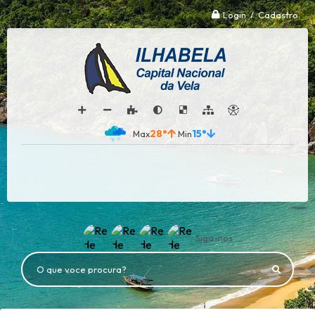
Login / Cadastro
28°
15°
Siga-nos
O que voce procura?