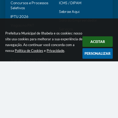
Concursos e Processos
ICMS / DIPAM
Seletivos
Sebrae Aqui
IPTU 2026
Sala do Empreendedor
Vagas no PAT
Serviços
Prefeitura Municipal de Ilhabela e os cookies: nosso
Telefones Úteis
site usa cookies para melhorar a sua experiência de
ACEITAR
Ouvidoria
navegação. Ao continuar você concorda com a
nossa
Política de Cookies
e
Privacidade
.
SIC
PERSONALIZAR
Transparência Pública
SERVIDOR
WebMail
SEI
Alô Servidor
Escola de Governo
Portal do Estagiário