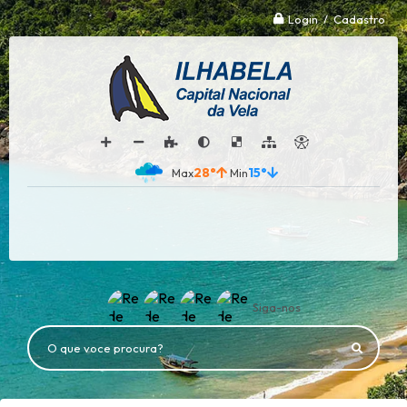
Login / Cadastro
28°
15°
Siga-nos
O que voce procura?