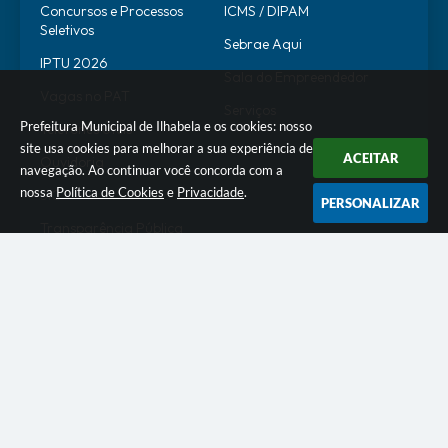
Concursos e Processos
ICMS / DIPAM
Seletivos
Sebrae Aqui
IPTU 2026
Sala do Empreendedor
Vagas no PAT
Serviços
Prefeitura Municipal de Ilhabela e os cookies: nosso
Telefones Úteis
site usa cookies para melhorar a sua experiência de
ACEITAR
Ouvidoria
navegação. Ao continuar você concorda com a
nossa
Política de Cookies
e
Privacidade
.
SIC
PERSONALIZAR
Transparência Pública
SERVIDOR
WebMail
SEI
Alô Servidor
Escola de Governo
Portal do Estagiário