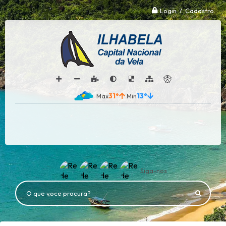
Login / Cadastro
31°
13°
Siga-nos
O que voce procura?