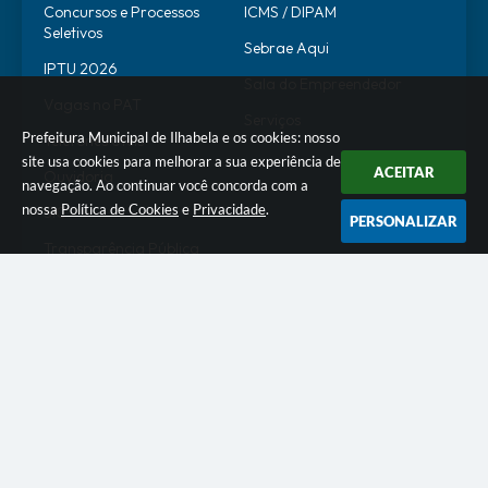
Concursos e Processos
ICMS / DIPAM
Seletivos
Sebrae Aqui
IPTU 2026
Sala do Empreendedor
Vagas no PAT
Serviços
Prefeitura Municipal de Ilhabela e os cookies: nosso
Telefones Úteis
site usa cookies para melhorar a sua experiência de
ACEITAR
Ouvidoria
navegação. Ao continuar você concorda com a
nossa
Política de Cookies
e
Privacidade
.
SIC
PERSONALIZAR
Transparência Pública
SERVIDOR
WebMail
SEI
Alô Servidor
Escola de Governo
Portal do Estagiário