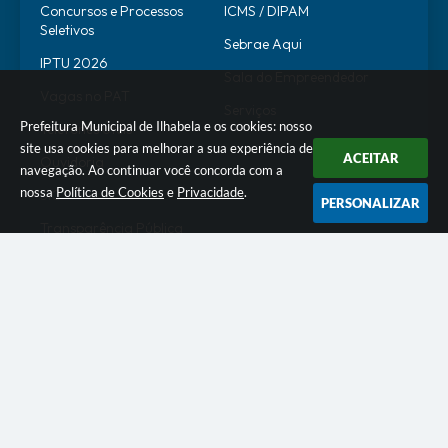
Concursos e Processos
ICMS / DIPAM
Seletivos
Sebrae Aqui
IPTU 2026
Sala do Empreendedor
Vagas no PAT
Serviços
Prefeitura Municipal de Ilhabela e os cookies: nosso
Telefones Úteis
site usa cookies para melhorar a sua experiência de
ACEITAR
Ouvidoria
navegação. Ao continuar você concorda com a
nossa
Política de Cookies
e
Privacidade
.
SIC
PERSONALIZAR
Transparência Pública
SERVIDOR
WebMail
SEI
Alô Servidor
Escola de Governo
Portal do Estagiário