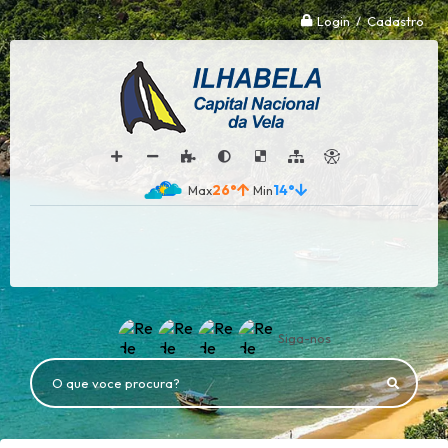
Login / Cadastro
26°
14°
Siga-nos
O que voce procura?