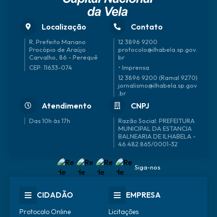
Localização
Contato
R. Prefeito Mariano
12 3896 9200
Procópio de Araújo
protocolo@ilhabela.sp.gov.
Carvalho, 86 - Perequê
br
CEP: 11633-074
• Imprensa
12 3896 9200 (Ramal 9270)
jornalismo@ilhabela.sp.gov
.br
Atendimento
CNPJ
Das 10h às 17h
46.482.865/0001-32
Siga-nos
CIDADÃO
EMPRESA
Protocolo Online
Licitações