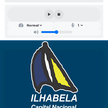
Secr
etar
ia
Mu
nici
pal
de
Edu
caçã
o
Fábi
o
Merli
n