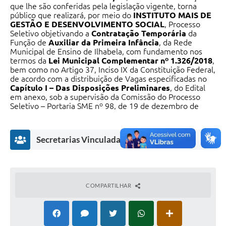
que lhe são conferidas pela legislação vigente, torna
público que realizará, por meio do
INSTITUTO MAIS DE
GESTÃO E DESENVOLVIMENTO SOCIAL
, Processo
Seletivo objetivando a
Contratação Temporária
da
Função de
Auxiliar da Primeira Infância
, da Rede
Municipal de Ensino de Ilhabela, com fundamento nos
termos da
Lei Municipal Complementar nº 1.326/2018
,
bem como no Artigo 37, Inciso IX da Constituição Federal,
de acordo com a distribuição de Vagas especificadas no
Capítulo I – Das Disposições Preliminares
, do Edital
em anexo, sob a supervisão da Comissão do Processo
Seletivo – Portaria SME nº 98, de 19 de dezembro de
2024.
O Processo Seletivo reger-se-á pelas disposições contidas
nas Instruções Especiais, que ficam fazendo parte
Secretarias Vinculadas
integrante do Edital em anexo.
COMPARTILHAR