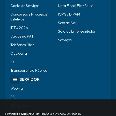
Carta de Serviços
Nota Fiscal Eletrônica
Concursos e Processos
ICMS / DIPAM
Seletivos
Sebrae Aqui
IPTU 2026
Sala do Empreendedor
Vagas no PAT
Serviços
Telefones Úteis
Ouvidoria
SIC
Transparência Pública
SERVIDOR
WebMail
SEI
Alô Servidor
Escola de Governo
Prefeitura Municipal de Ilhabela e os cookies: nosso