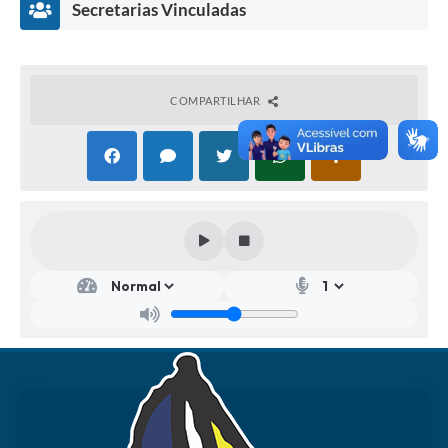
Secretarias Vinculadas
COMPARTILHAR
Secr
etar
ia
Mu
nici
pal
de
Edu
caçã
o