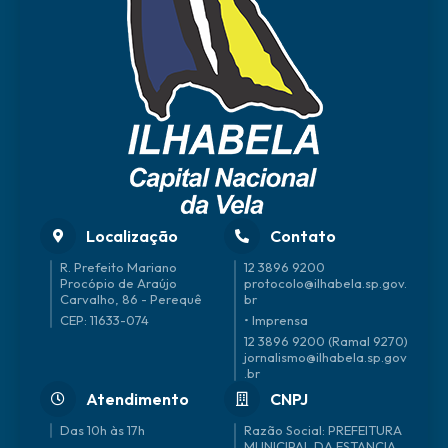
Fábi
o
Merli
n
Localização
Contato
R. Prefeito Mariano
12 3896 9200
Procópio de Araújo
protocolo@ilhabela.sp.gov.
Carvalho, 86 - Perequê
br
CEP: 11633-074
• Imprensa
12 3896 9200 (Ramal 9270)
jornalismo@ilhabela.sp.gov
.br
Atendimento
CNPJ
Das 10h às 17h