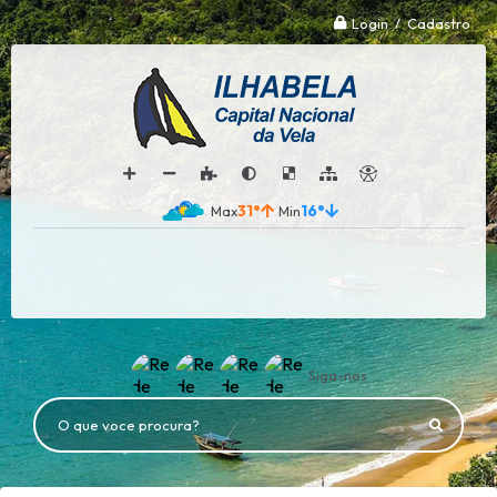
Login / Cadastro
31°
16°
Siga-nos
O que voce procura?