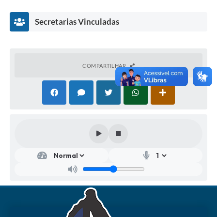
Secretarias Vinculadas
COMPARTILHAR
Secr
etar
ia
Mu
nici
pal
de
Esp
orte