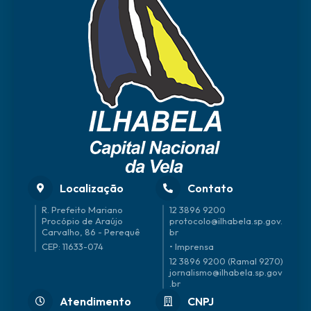
e
Laz
er
Gabr
iel
Roch
a
Localização
Contato
R. Prefeito Mariano
12 3896 9200
Procópio de Araújo
protocolo@ilhabela.sp.gov.
Carvalho, 86 - Perequê
br
CEP: 11633-074
• Imprensa
12 3896 9200 (Ramal 9270)
jornalismo@ilhabela.sp.gov
.br
Atendimento
CNPJ