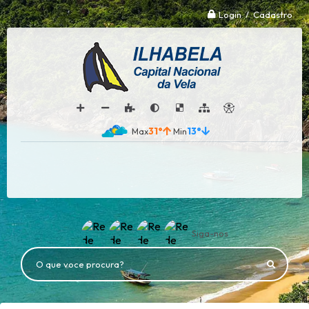
Login / Cadastro
31°
13°
Siga-nos
O que voce procura?