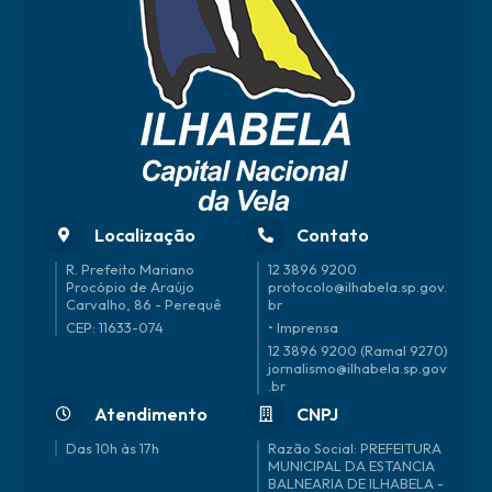
r
Card
ial
De
Tullio
Junio
r
Localização
Contato
R. Prefeito Mariano
12 3896 9200
Procópio de Araújo
protocolo@ilhabela.sp.gov.
Carvalho, 86 - Perequê
br
CEP: 11633-074
• Imprensa
12 3896 9200 (Ramal 9270)
jornalismo@ilhabela.sp.gov
.br
Atendimento
CNPJ
Das 10h às 17h