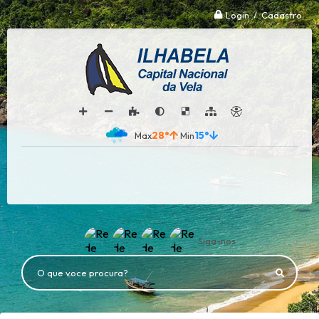
Login / Cadastro
28°
15°
Siga-nos
O que voce procura?