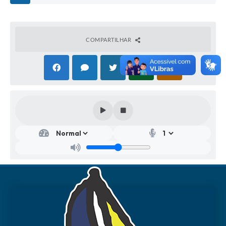
COMPARTILHAR
Secr
etar
ia
Mu
nici
pal
de
Gov
ern
o
Julio
Ceza