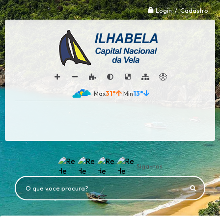
Login / Cadastro
31°
13°
Siga-nos
O que voce procura?