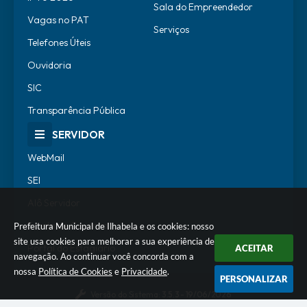
Sala do Empreendedor
Vagas no PAT
Serviços
Telefones Úteis
Ouvidoria
SIC
Transparência Pública
SERVIDOR
WebMail
SEI
Alô Servidor
Escola de Governo
Prefeitura Municipal de Ilhabela e os cookies: nosso
site usa cookies para melhorar a sua experiência de
Portal do Estagiário
ACEITAR
navegação. Ao continuar você concorda com a
nossa
Política de Cookies
e
Privacidade
.
PERSONALIZAR
Versão do Sistema:
3.5.3 - 19/06/2026
Portal atualizado em:
06/08/2026 18:07
Dados Abertos