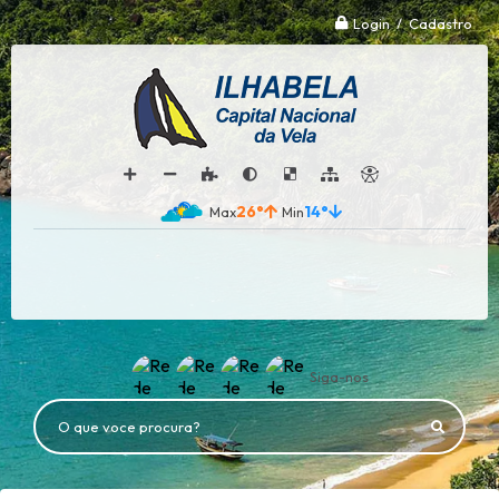
Login / Cadastro
26°
14°
Siga-nos
O que voce procura?