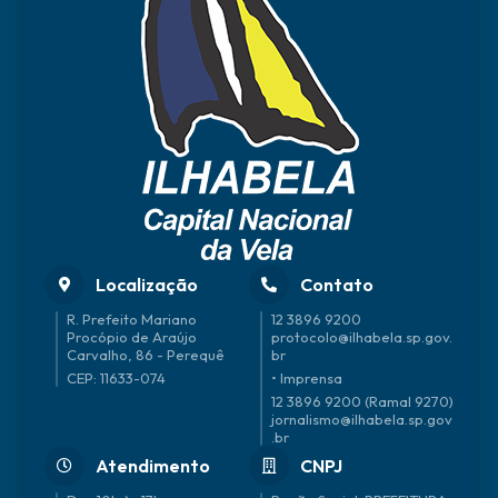
Localização
Contato
R. Prefeito Mariano
12 3896 9200
Procópio de Araújo
protocolo@ilhabela.sp.gov.
Carvalho, 86 - Perequê
br
CEP: 11633-074
• Imprensa
12 3896 9200 (Ramal 9270)
jornalismo@ilhabela.sp.gov
.br
Atendimento
CNPJ