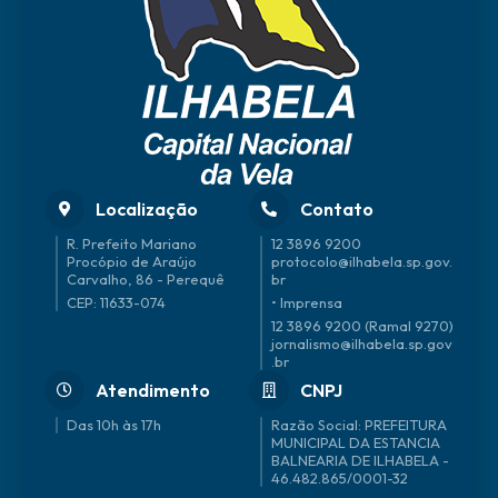
Localização
Contato
R. Prefeito Mariano
12 3896 9200
Procópio de Araújo
protocolo@ilhabela.sp.gov.
Carvalho, 86 - Perequê
br
CEP: 11633-074
• Imprensa
12 3896 9200 (Ramal 9270)
jornalismo@ilhabela.sp.gov
.br
Atendimento
CNPJ
Das 10h às 17h
46.482.865/0001-32