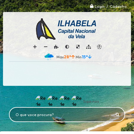
Login / Cadastro
28°
15°
Siga-nos
O que voce procura?