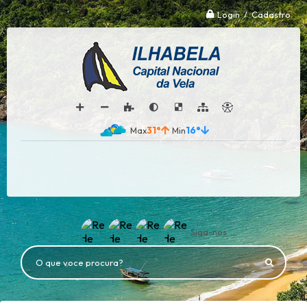
Login / Cadastro
31°
16°
Siga-nos
O que voce procura?