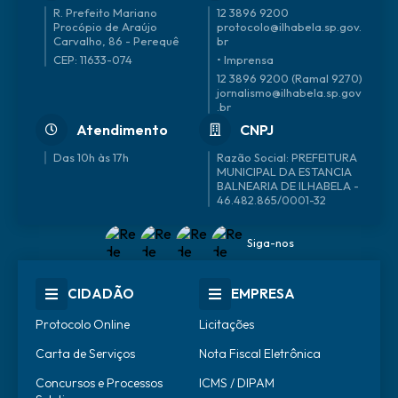
R. Prefeito Mariano
12 3896 9200
Procópio de Araújo
protocolo@ilhabela.sp.gov.
Carvalho, 86 - Perequê
br
CEP: 11633-074
• Imprensa
12 3896 9200 (Ramal 9270)
jornalismo@ilhabela.sp.gov
.br
Atendimento
CNPJ
Das 10h às 17h
46.482.865/0001-32
Siga-nos
CIDADÃO
EMPRESA
Protocolo Online
Licitações
Carta de Serviços
Nota Fiscal Eletrônica
Concursos e Processos
ICMS / DIPAM