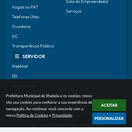
Sala do Empreendedor
Vagas no PAT
Serviços
Telefones Úteis
Ouvidoria
SIC
Transparência Pública
SERVIDOR
WebMail
SEI
Alô Servidor
Escola de Governo
Prefeitura Municipal de Ilhabela e os cookies: nosso
site usa cookies para melhorar a sua experiência de
Portal do Estagiário
ACEITAR
navegação. Ao continuar você concorda com a
nossa
Política de Cookies
e
Privacidade
.
PERSONALIZAR
Versão do Sistema:
3.5.3 - 19/06/2026
Portal atualizado em:
07/08/2026 17:56
Dados Abertos