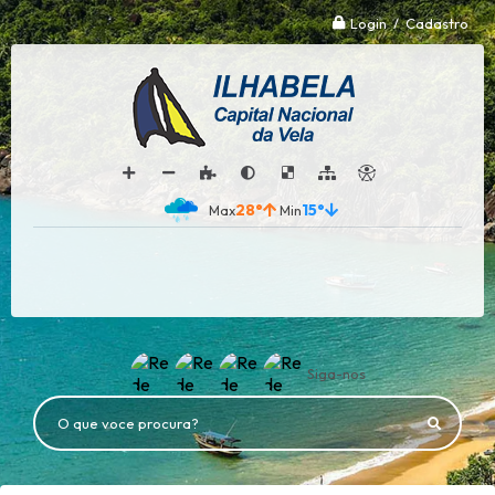
Login / Cadastro
28°
15°
Siga-nos
O que voce procura?