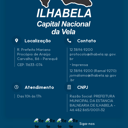
Localização
Contato
R. Prefeito Mariano
12 3896 9200
Procópio de Araújo
protocolo@ilhabela.sp.gov.
Carvalho, 86 - Perequê
br
CEP: 11633-074
• Imprensa
12 3896 9200 (Ramal 9270)
jornalismo@ilhabela.sp.gov
.br
Atendimento
CNPJ
Das 10h às 17h
46.482.865/0001-32
Siga-nos