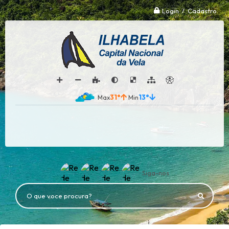
Login / Cadastro
31°
13°
Siga-nos
O que voce procura?